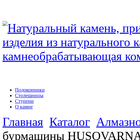
Подоконники
Столешницы
Ступени
О камне
Главная
Каталог
Алмазно
бурмашины HUSQVARNA D