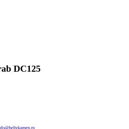
rab DC125
nfo@beliykamen.ru