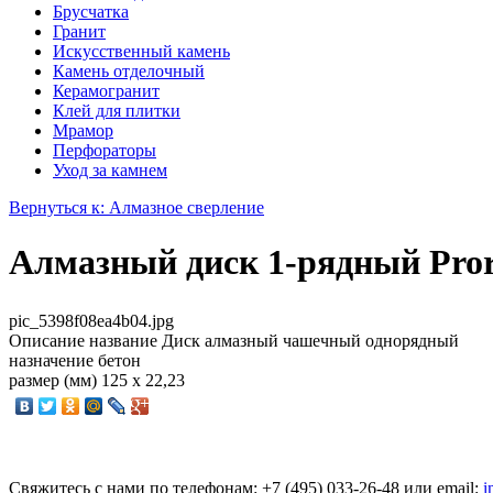
Брусчатка
Гранит
Искусственный камень
Камень отделочный
Керамогранит
Клей для плитки
Мрамор
Перфораторы
Уход за камнем
Вернуться к: Алмазное сверление
Алмазный диск 1-рядный Pro
pic_5398f08ea4b04.jpg
Описание
название Диск алмазный чашечный однорядный
назначение бетон
размер (мм) 125 х 22,23
Свяжитесь с нами по телефонам:
+7 (495)
033-26-48
или email:
i