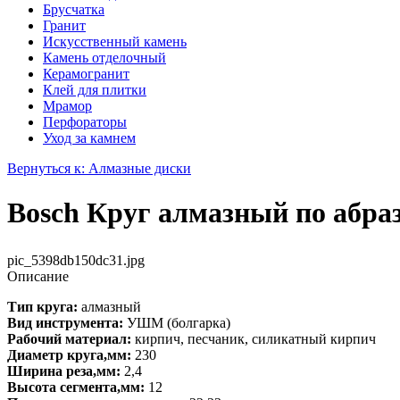
Брусчатка
Гранит
Искусственный камень
Камень отделочный
Керамогранит
Клей для плитки
Мрамор
Перфораторы
Уход за камнем
Вернуться к: Алмазные диски
Bosch Круг алмазный по абра
pic_5398db150dc31.jpg
Описание
Тип круга:
алмазный
Вид инструмента:
УШМ (болгарка)
Рабочий материал:
кирпич, песчаник, силикатный кирпич
Диаметр круга,мм:
230
Ширина реза,мм:
2,4
Высота сегмента,мм:
12