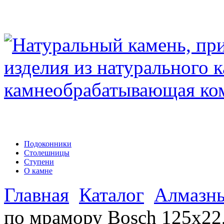
Подоконники
Столешницы
Ступени
О камне
Главная
Каталог
Алмазны
по мрамору Bosch 125х22