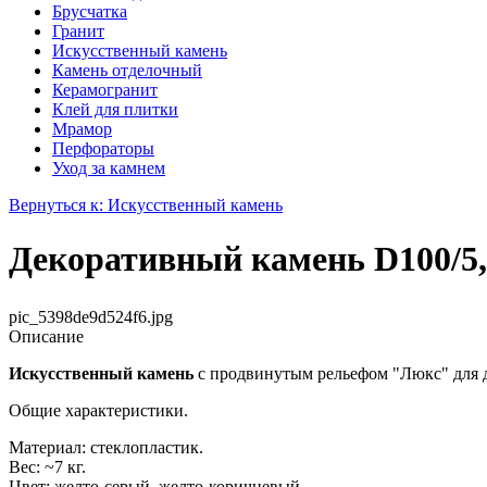
Брусчатка
Гранит
Искусственный камень
Камень отделочный
Керамогранит
Клей для плитки
Мрамор
Перфораторы
Уход за камнем
Вернуться к: Искусственный камень
Декоративный камень D100/5,
pic_5398de9d524f6.jpg
Описание
Искусственный камень
с продвинутым рельефом "Люкс" для д
Общие характеристики.
Материал: стеклопластик.
Вес: ~7 кг.
Цвет: желто-серый, желто-коричневый.