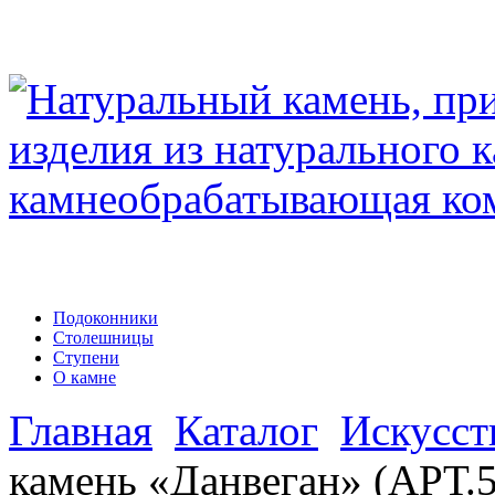
Подоконники
Столешницы
Ступени
О камне
Главная
Каталог
Искусст
камень «Данвеган» (АРТ.5