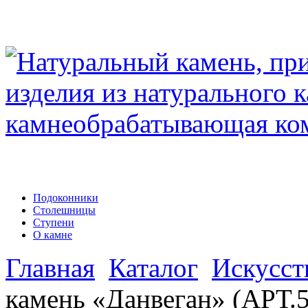
Подоконники
Столешницы
Ступени
О камне
Главная
Каталог
Искусст
камень «Данвеган» (АРТ.5