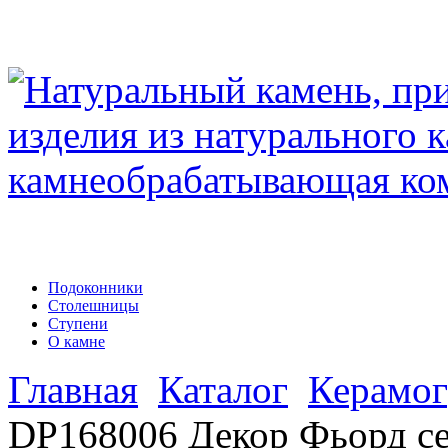
Подоконники
Столешницы
Ступени
О камне
Главная
Каталог
Керамог
DP168006 Декор Фьорд с