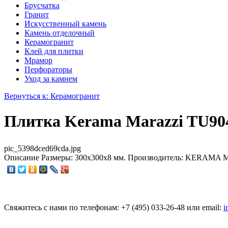
Брусчатка
Гранит
Искусственный камень
Камень отделочный
Керамогранит
Клей для плитки
Мрамор
Перфораторы
Уход за камнем
Вернуться к: Керамогранит
Плитка Kerama Marazzi TU90
pic_5398dced69cda.jpg
Описание
Размеры: 300x300x8 мм. Производитель: KERAMA MA
Свяжитесь с нами по телефонам:
+7 (495)
033-26-48
или email:
i