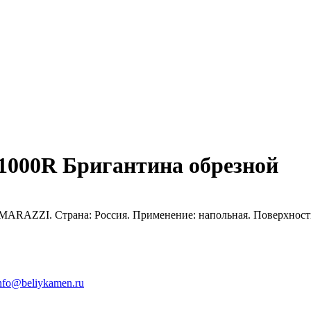
1000R Бригантина обрезной
ARAZZI. Страна: Россия. Применение: напольная. Поверхность
nfo@beliykamen.ru