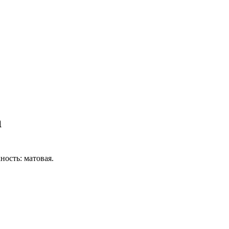
а
ость: матовая.