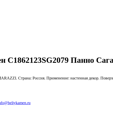
ен C1862123SG2079 Панно Саг
AZZI. Страна: Россия. Применение: настенная декор. Поверхн
nfo@beliykamen.ru