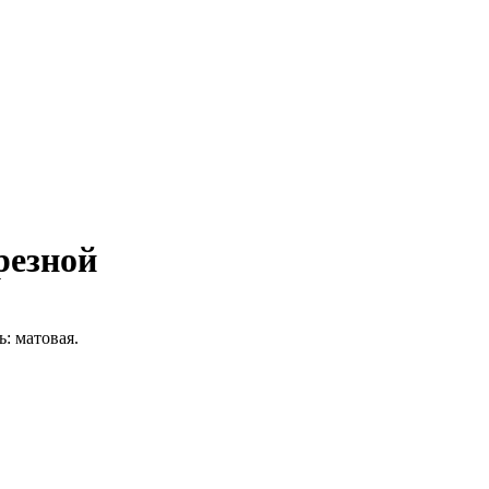
резной
: матовая.