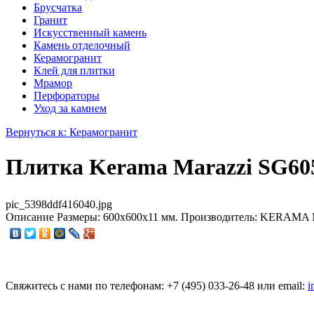
Брусчатка
Гранит
Искусственный камень
Камень отделочный
Керамогранит
Клей для плитки
Мрамор
Перфораторы
Уход за камнем
Вернуться к: Керамогранит
Плитка Kerama Marazzi SG605
pic_5398ddf416040.jpg
Описание
Размеры: 600x600x11 мм. Производитель: KERAMA M
Свяжитесь с нами по телефонам:
+7 (495)
033-26-48
или email:
i