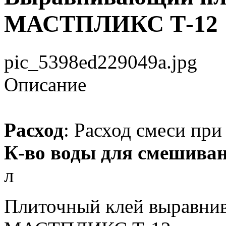
МАСТПЛИКС Т-12
pic_5398ed229049a.jpg
Описание
Расход
: Расход смеси при 
К-во воды для смешива
л
Плиточный клей вырав