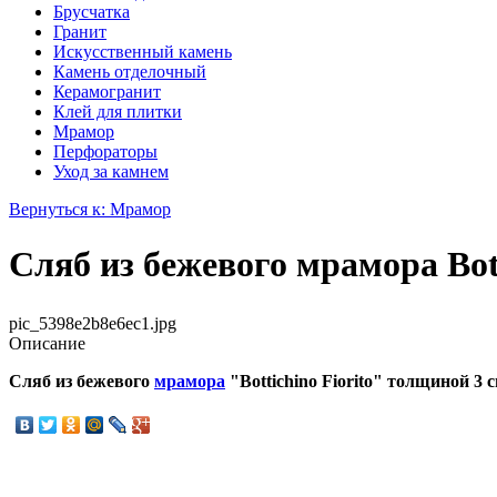
Брусчатка
Гранит
Искусственный камень
Камень отделочный
Керамогранит
Клей для плитки
Мрамор
Перфораторы
Уход за камнем
Вернуться к: Мрамор
Сляб из бежевого мрамора Bott
pic_5398e2b8e6ec1.jpg
Описание
Сляб из бежевого
мрамора
"Bottichino Fiorito" толщиной 3 