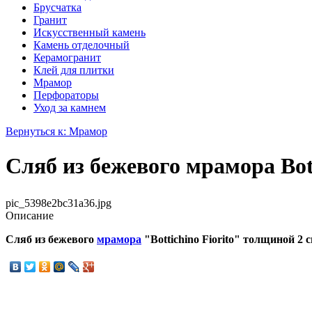
Брусчатка
Гранит
Искусственный камень
Камень отделочный
Керамогранит
Клей для плитки
Мрамор
Перфораторы
Уход за камнем
Вернуться к: Мрамор
Сляб из бежевого мрамора Bott
pic_5398e2bc31a36.jpg
Описание
Сляб из бежевого
мрамора
"Bottichino Fiorito" толщиной 2 